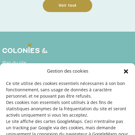
Voir tout
Plan du site
Gestion des cookies
Déclaration d’accessibilité
Mentions légales
Ce site utilise des cookies essentiels nécessaires à son bon
fonctionnement, sans usage de données à caractère
©2026 SNJ
personnel, et ne pouvant pas être refusés.
Des cookies non essentiels sont utilisés à des fins de
statistiques
anonymes de la fréquentation du site
et seront
activés uniquement si vous les acceptez.
Une offre du
Le site affiche des cartes GoogleMaps. Ceci n'entraîne pas
un tracking par Google via des cookies, mais demande
uniquement la connexion du navigateur à GoogleMaps pour