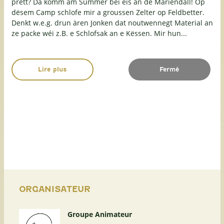
prett? Da komm am Summer bei eis an de Mariendall! Op
dësem Camp schlofe mir a groussen Zelter op Feldbetter.
Denkt w.e.g. drun ären Jonken dat noutwennegt Material an
ze packe wéi z.B. e Schlofsak an e Këssen. Mir hun...
Lire plus
Fermé
ORGANISATEUR
Groupe Animateur