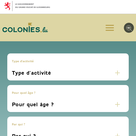
Aller
Aller
Aller
au
au
au
menu
contenu
pied
principal
de
page
Type d’activité
Pour quel âge ?
Par qui ?