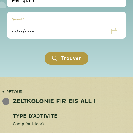
Quand ?
Trouver
RETOUR
ZELTKOLONIE FIR EIS ALL 1
TYPE D'ACTIVITÉ
Camp (outdoor)