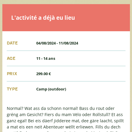
L'activité a déjà eu lieu
04/08/2024
-
11/08/2024
DATE
11 - 14 ans
AGE
299.00 €
PRIX
Camp (outdoor)
TYPE
Normal? Wat ass da schonn normal! Bass du rout oder
gréng am Gesicht? Fiers du mam Vëlo oder Rollstull? Et ass
ganz egal! Bei eis däerf jidderee mat, dee gäre laacht, spillt
a mat eis een neit Abenteuer wëllt erliewen. Fills du dech