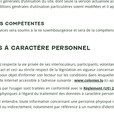
s générales d’utilisation du site, dont seule la version actualisée ac
itions générales d’utilisation particulières soient modifiées et il app
ONS COMPÉTENTES
es Services sera soumis à la loi luxembourgeoise et sera de la compét
S À CARACTÈRE PERSONNEL
) respecte la vie privée de ses interlocuteurs, participants, volonta
ct et ceci au stricte respect de la législation en vigueur concernant
pour objet d’informer son lecteur sur les conditions dans lesquell
ite Internet accessible à l’adresse suivante :
www.colonies.lu
(ci-apr
ar l’usager sont traitées en conformité avec le
Règlement (UE) 2
 physiques à l’égard du traitement des données à caractère personn
ut entendre, toute information concernant une personne physique ide
nt ou indirectement, notamment par référence à un numéro d’identi