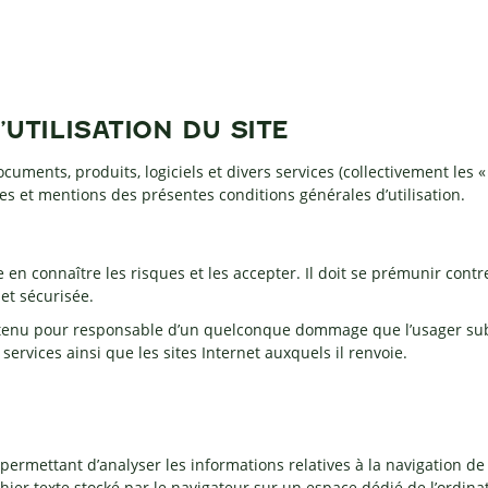
UTILISATION DU SITE
ments, produits, logiciels et divers services (collectivement les « 
mes et mentions des présentes conditions générales d’utilisation.
re en connaître les risques et les accepter. Il doit se prémunir contr
et sécurisée.
re tenu pour responsable d’un quelconque dommage que l’usager sub
s services ainsi que les sites Internet auxquels il renvoie.
te permettant d’analyser les informations relatives à la navigation de
chier texte stocké par le navigateur sur un espace dédié de l’ordinate