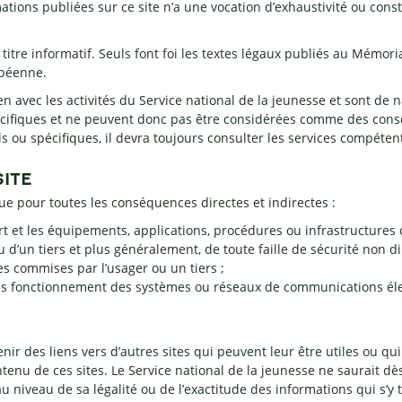
ations publiées sur ce site n’a une vocation d’exhaustivité ou con
titre informatif. Seuls font foi les textes légaux publiés au Mémor
opéenne.
ien avec les activités du Service national de la jeunesse et sont de
cifiques et ne peuvent donc pas être considérées comme des consei
ls ou spécifiques, il devra toujours consulter les services compéten
SITE
ue pour toutes les conséquences directes et indirectes :
rt et les équipements, applications, procédures ou infrastructures d
u d’un tiers et plus généralement, de toute faille de sécurité non d
s commises par l’usager ou un tiers ;
ais fonctionnement des systèmes ou réseaux de communications él
ir des liens vers d’autres sites qui peuvent leur être utiles ou qui
enu de ces sites. Le Service national de la jeunesse ne saurait dè
 au niveau de sa légalité ou de l’exactitude des informations qui s’y