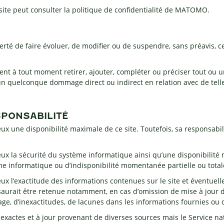
 site peut consulter la politique de confidentialité de MATOMO.
iberté de faire évoluer, de modifier ou de suspendre, sans préavis, 
nt à tout moment retirer, ajouter, compléter ou préciser tout ou u
un quelconque dommage direct ou indirect en relation avec de tell
SPONSABILITÉ
ux une disponibilité maximale de ce site. Toutefois, sa responsabili
ux la sécurité du système informatique ainsi qu’une disponibilité m
e informatique ou d’indisponibilité momentanée partielle ou totale
ux l’exactitude des informations contenues sur le site et éventuel
aurait être retenue notamment, en cas d’omission de mise à jour d
e, d’inexactitudes, de lacunes dans les informations fournies ou d
s exactes et à jour provenant de diverses sources mais le Service na