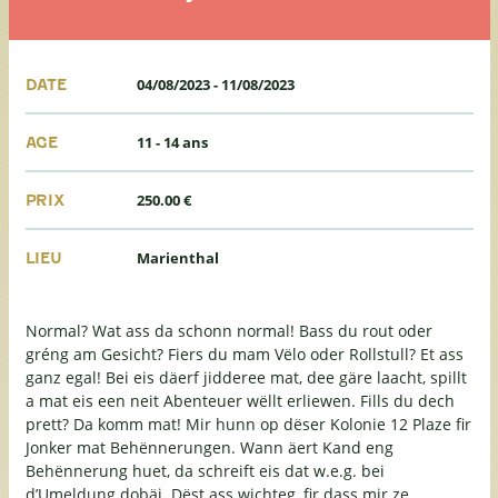
04/08/2023
-
11/08/2023
DATE
11 - 14 ans
AGE
250.00 €
PRIX
Marienthal
LIEU
Normal? Wat ass da schonn normal! Bass du rout oder
gréng am Gesicht? Fiers du mam Vëlo oder Rollstull? Et ass
ganz egal! Bei eis däerf jidderee mat, dee gäre laacht, spillt
a mat eis een neit Abenteuer wëllt erliewen. Fills du dech
prett? Da komm mat! Mir hunn op dëser Kolonie 12 Plaze fir
Jonker mat Behënnerungen. Wann äert Kand eng
Behënnerung huet, da schreift eis dat w.e.g. bei
d’Umeldung dobäi. Dëst ass wichteg, fir dass mir ze...