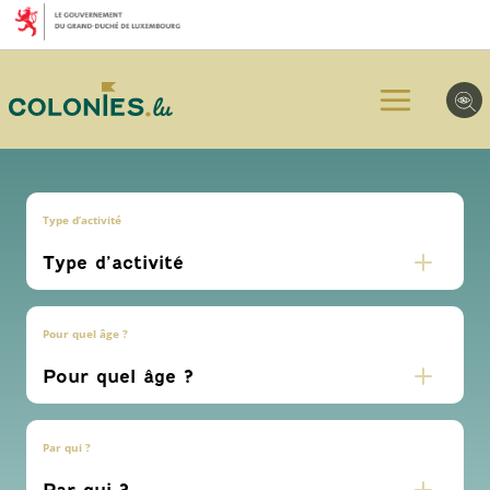
Aller
Aller
Aller
au
au
au
menu
contenu
pied
principal
de
page
Type d’activité
Pour quel âge ?
Par qui ?