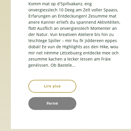
Komm mat op d'Spillvakanz, eng
onvergiesslech 10 Deeg am Zelt voller Spaass,
Erfarungen an Entdeckungen! Zesumme mat
anere Kanner erliefs du spannend Aktivitéiten,
flott Ausflich an onvergiesslech Momenter an
der Natur. Vun kreativen Ateliere bis hin zu
lëschtege Spiller – mir hu fir jiddereen eppes
dobäi! Ee vun de Highlights ass den Hike, wou
mir net nëmme Lëtzebuerg entdecke mee och
zesumme kachen a lecker Iessen am Fräie
genéissen. Ob Bastele...
Lire plus
Fermé