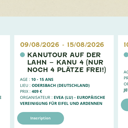
6
09/08/2026
-
15/08/2026
1
KANUTOUR AUF DER
LAHN – KANU 4 (NUR
NOCH 4 PLÄTZE FREI!)
AG
PR
AGE :
10 - 15 ANS
O
LIEU :
ODERSBACH (DEUTSCHLAND)
J
PRIX :
409 €
E
ORGANISATEUR :
EVEA (LU) - EUROPÄISCHE
VEREINIGUNG FÜR EIFEL UND ARDENNEN
Inscription