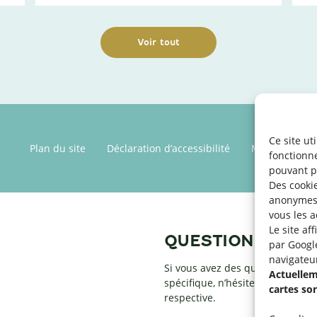
Voir tout
Ce site ut
Plan du site
Déclaration d’accessibilité
Mentions léga
fonctionn
pouvant p
Des cookie
anonymes 
vous les a
Le site af
QUESTIONS ?
par Googl
navigateu
Si vous avez des questions par r
Actuelleme
spécifique, n’hésitez pas à conta
cartes so
respective.