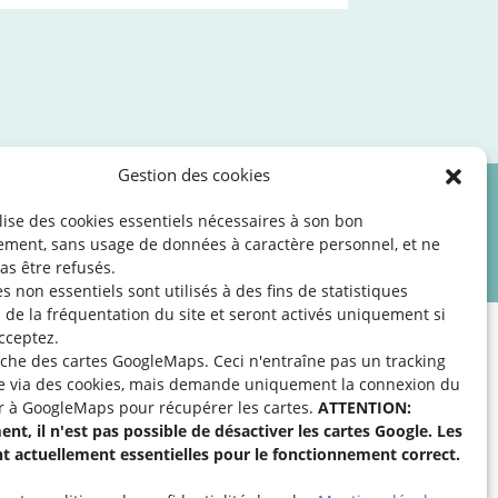
Gestion des cookies
ilise des cookies essentiels nécessaires à son bon
les
©2026 SNJ
ement, sans usage de données à caractère personnel, et ne
as être refusés.
s non essentiels sont utilisés à des fins de statistiques
de la fréquentation du site
et seront activés uniquement si
cceptez.
fiche des cartes GoogleMaps. Ceci n'entraîne pas un tracking
e via des cookies, mais demande uniquement la connexion du
r à GoogleMaps pour récupérer les cartes.
ATTENTION:
apport à une activité
nt, il n'est pas possible de désactiver les cartes Google. Les
cter l’organisation
nt actuellement essentielles pour le fonctionnement correct.