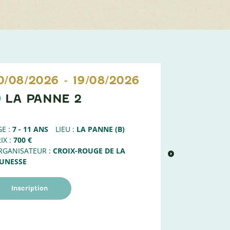
0/08/2026
-
19/08/2026
11/08/20
LA PANNE 2
NATU
1
E :
7 - 11 ANS
LIEU :
LA PANNE (B)
AGE :
6 - 8 AN
IX :
700 €
PRIX :
100 €
RGANISATEUR :
CROIX-ROUGE DE LA
ORGANISATEUR
>
EUNESSE
Liste d'att
Inscription