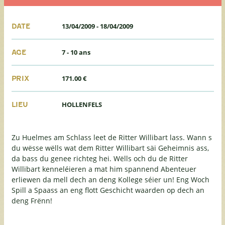
13/04/2009
-
18/04/2009
DATE
7 - 10 ans
AGE
171.00 €
PRIX
HOLLENFELS
LIEU
Zu Huelmes am Schlass leet de Ritter Willibart lass. Wann s
du wësse wëlls wat dem Ritter Willibart säi Geheimnis ass,
da bass du genee richteg hei. Wëlls och du de Ritter
Willibart kenneléieren a mat him spannend Abenteuer
erliewen da mell dech an deng Kollege séier un! Eng Woch
Spill a Spaass an eng flott Geschicht waarden op dech an
deng Frënn!