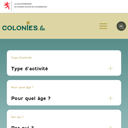
Aller
Aller
Aller
au
au
au
menu
contenu
pied
principal
de
page
Type d’activité
Pour quel âge ?
Par qui ?