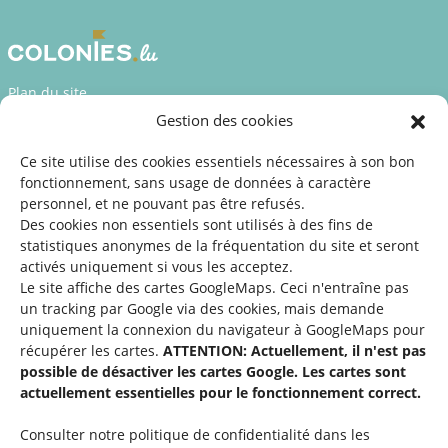
Plan du site
Gestion des cookies
Déclaration d’accessibilité
Mentions légales
Ce site utilise des cookies essentiels nécessaires à son bon
fonctionnement, sans usage de données à caractère
©2026 SNJ
personnel, et ne pouvant pas être refusés.
Des cookies non essentiels sont utilisés à des fins de
statistiques
anonymes de la fréquentation du site
et seront
activés uniquement si vous les acceptez.
Une offre du
Le site affiche des cartes GoogleMaps. Ceci n'entraîne pas
un tracking par Google via des cookies, mais demande
uniquement la connexion du navigateur à GoogleMaps pour
récupérer les cartes.
ATTENTION: Actuellement, il n'est pas
possible de désactiver les cartes Google. Les cartes sont
actuellement essentielles pour le fonctionnement correct.
Service national de la jeunesse
Consulter notre politique de confidentialité dans les