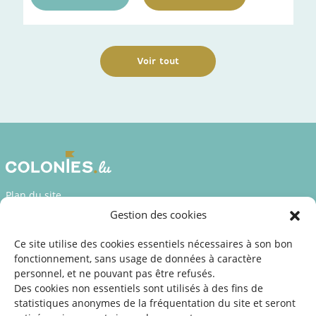
Voir tout
Plan du site
Gestion des cookies
Déclaration d’accessibilité
Mentions légales
Ce site utilise des cookies essentiels nécessaires à son bon
fonctionnement, sans usage de données à caractère
©2026 SNJ
personnel, et ne pouvant pas être refusés.
Des cookies non essentiels sont utilisés à des fins de
statistiques
anonymes de la fréquentation du site
et seront