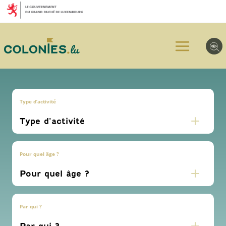
Aller
Aller
Aller
au
au
au
menu
contenu
pied
principal
de
page
Type d’activité
Pour quel âge ?
Par qui ?