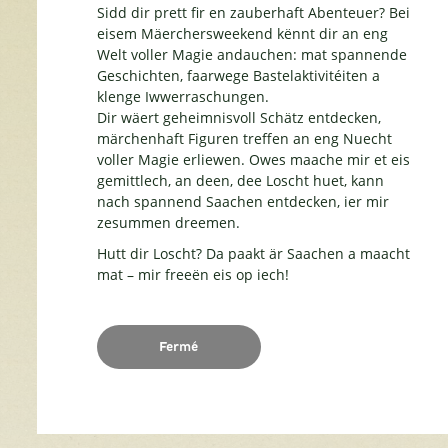
Sidd dir prett fir en zauberhaft Abenteuer? Bei
eisem Mäerchersweekend kënnt dir an eng
Welt voller Magie andauchen: mat spannende
Geschichten, faarwege Bastelaktivitéiten a
klenge Iwwerraschungen.
Dir wäert geheimnisvoll Schätz entdecken,
märchenhaft Figuren treffen an eng Nuecht
voller Magie erliewen. Owes maache mir et eis
gemittlech, an deen, dee Loscht huet, kann
nach spannend Saachen entdecken, ier mir
zesummen dreemen.
Hutt dir Loscht? Da paakt är Saachen a maacht
mat – mir freeën eis op iech!
Fermé