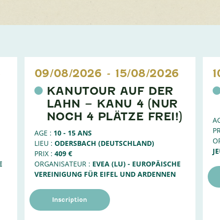
6
09/08/2026
-
15/08/2026
1
KANUTOUR AUF DER
LAHN – KANU 4 (NUR
NOCH 4 PLÄTZE FREI!)
AG
PR
AGE :
10 - 15 ANS
O
LIEU :
ODERSBACH (DEUTSCHLAND)
J
PRIX :
409 €
E
ORGANISATEUR :
EVEA (LU) - EUROPÄISCHE
VEREINIGUNG FÜR EIFEL UND ARDENNEN
Inscription