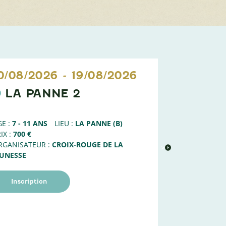
0/08/2026
-
19/08/2026
11/08/20
LA PANNE 2
NATU
1
E :
7 - 11 ANS
LIEU :
LA PANNE (B)
AGE :
6 - 8 AN
IX :
700 €
PRIX :
100 €
RGANISATEUR :
CROIX-ROUGE DE LA
ORGANISATEUR
>
EUNESSE
Liste d'att
Inscription