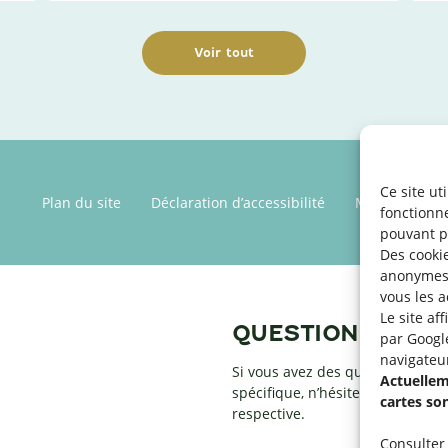
Voir tout
Ce site ut
Plan du site
Déclaration d’accessibilité
Mentions léga
fonctionn
pouvant p
Des cookie
anonymes 
vous les a
Le site af
QUESTIONS ?
par Googl
navigateu
Si vous avez des questions par r
Actuelleme
spécifique, n’hésitez pas à conta
cartes so
respective.
Consulter 