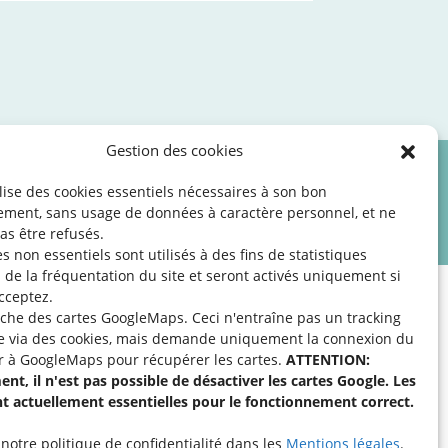
Gestion des cookies
ilise des cookies essentiels nécessaires à son bon
les
©2026 SNJ
ement, sans usage de données à caractère personnel, et ne
as être refusés.
s non essentiels sont utilisés à des fins de statistiques
de la fréquentation du site
et seront activés uniquement si
cceptez.
fiche des cartes GoogleMaps. Ceci n'entraîne pas un tracking
e via des cookies, mais demande uniquement la connexion du
r à GoogleMaps pour récupérer les cartes.
ATTENTION:
apport à une activité
nt, il n'est pas possible de désactiver les cartes Google. Les
cter l’organisation
nt actuellement essentielles pour le fonctionnement correct.
notre politique de confidentialité dans les
Mentions légales
.