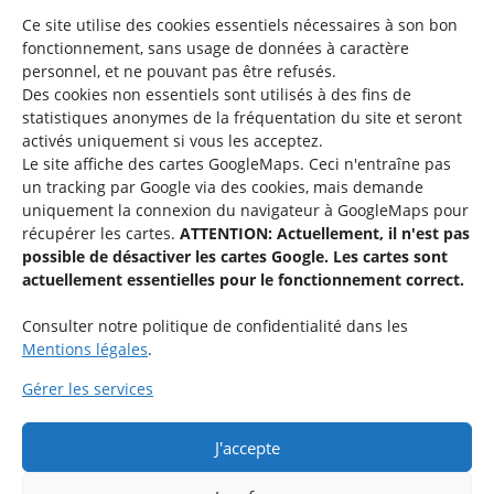
Mentions légales
Ce site utilise des cookies essentiels nécessaires à son bon
fonctionnement, sans usage de données à caractère
©2026 SNJ
personnel, et ne pouvant pas être refusés.
Des cookies non essentiels sont utilisés à des fins de
statistiques
anonymes de la fréquentation du site
et seront
activés uniquement si vous les acceptez.
Une offre du
Le site affiche des cartes GoogleMaps. Ceci n'entraîne pas
un tracking par Google via des cookies, mais demande
uniquement la connexion du navigateur à GoogleMaps pour
récupérer les cartes.
ATTENTION: Actuellement, il n'est pas
possible de désactiver les cartes Google. Les cartes sont
actuellement essentielles pour le fonctionnement correct.
Service national de la jeunesse
Consulter notre politique de confidentialité dans les
Mentions légales
.
48-50 rue Charles Martel
L-2134 Luxembourg
Gérer les services
QUESTIONS ?
J'accepte
Si vous avez des questions par rapport à une activité spécifique,
n’hésitez pas à contacter l’organisation respective.