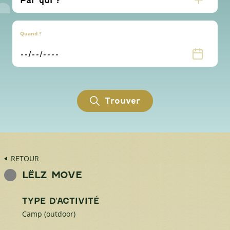
Quand ?
Trouver
RETOUR
LËLZ MOVE
TYPE D'ACTIVITÉ
Camp (outdoor)