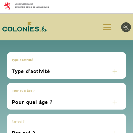
Aller
Aller
Aller
au
au
au
menu
contenu
pied
principal
de
page
Type d’activité
Pour quel âge ?
Par qui ?