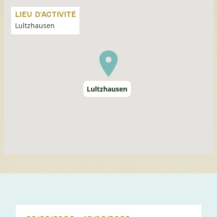
Passer
la
LIEU D'ACTIVITÉ
carte
Lultzhausen
Lultzhausen