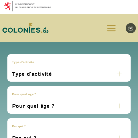
Aller
Aller
Aller
au
au
au
menu
contenu
pied
principal
de
page
Type d’activité
Pour quel âge ?
Par qui ?