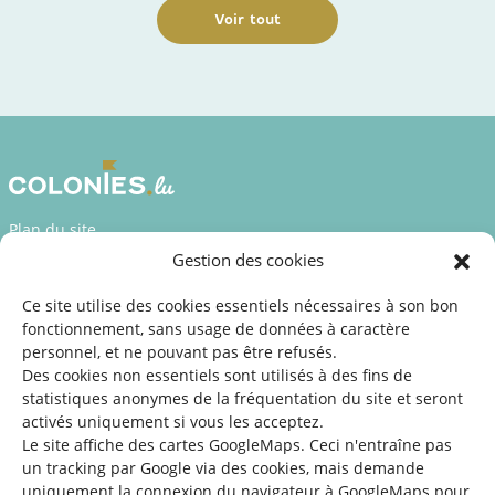
Voir tout
Plan du site
Gestion des cookies
Déclaration d’accessibilité
Mentions légales
Ce site utilise des cookies essentiels nécessaires à son bon
fonctionnement, sans usage de données à caractère
©2026 SNJ
personnel, et ne pouvant pas être refusés.
Des cookies non essentiels sont utilisés à des fins de
statistiques
anonymes de la fréquentation du site
et seront
activés uniquement si vous les acceptez.
Une offre du
Le site affiche des cartes GoogleMaps. Ceci n'entraîne pas
un tracking par Google via des cookies, mais demande
uniquement la connexion du navigateur à GoogleMaps pour