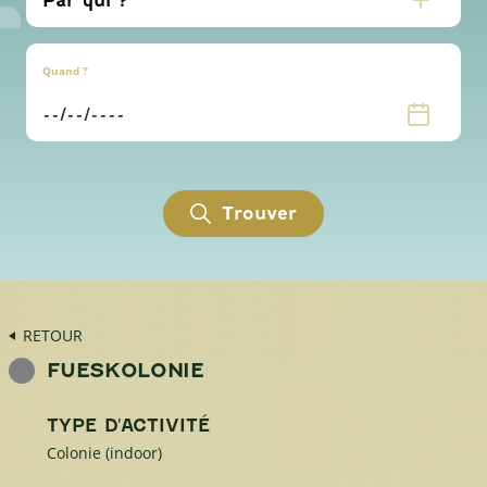
Quand ?
Trouver
RETOUR
FUESKOLONIE
TYPE D'ACTIVITÉ
Colonie (indoor)