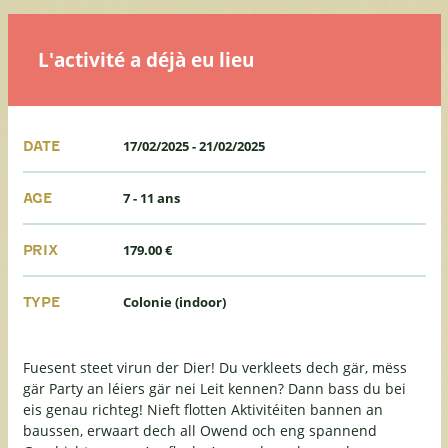
L'activité a déjà eu lieu
17/02/2025
-
21/02/2025
DATE
7 - 11 ans
AGE
179.00 €
PRIX
Colonie (indoor)
TYPE
Fuesent steet virun der Dier! Du verkleets dech gär, mëss
gär Party an léiers gär nei Leit kennen? Dann bass du bei
eis genau richteg! Nieft flotten Aktivitéiten bannen an
baussen, erwaart dech all Owend och eng spannend