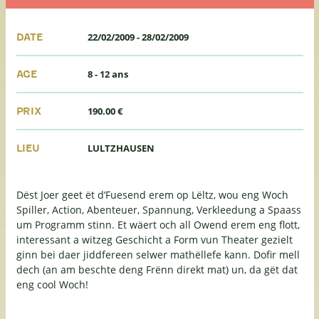
22/02/2009
-
28/02/2009
DATE
8 - 12 ans
AGE
190.00 €
PRIX
LULTZHAUSEN
LIEU
Dëst Joer geet ët d’Fuesend erem op Lëltz, wou eng Woch
Spiller, Action, Abenteuer, Spannung, Verkleedung a Spaass
um Programm stinn. Et wäert och all Owend erem eng flott,
interessant a witzeg Geschicht a Form vun Theater gezielt
ginn bei daer jiddfereen selwer mathëllefe kann. Dofir mell
dech (an am beschte deng Frënn direkt mat) un, da gët dat
eng cool Woch!