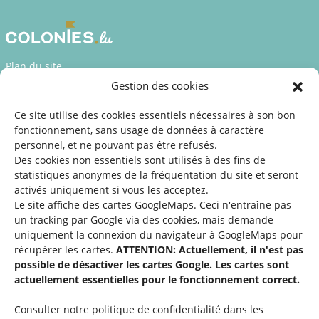
Plan du site
Gestion des cookies
Déclaration d’accessibilité
Mentions légales
Ce site utilise des cookies essentiels nécessaires à son bon
fonctionnement, sans usage de données à caractère
©2026 SNJ
personnel, et ne pouvant pas être refusés.
Des cookies non essentiels sont utilisés à des fins de
statistiques
anonymes de la fréquentation du site
et seront
activés uniquement si vous les acceptez.
Une offre du
Le site affiche des cartes GoogleMaps. Ceci n'entraîne pas
un tracking par Google via des cookies, mais demande
uniquement la connexion du navigateur à GoogleMaps pour
récupérer les cartes.
ATTENTION: Actuellement, il n'est pas
possible de désactiver les cartes Google. Les cartes sont
actuellement essentielles pour le fonctionnement correct.
Service national de la jeunesse
Consulter notre politique de confidentialité dans les