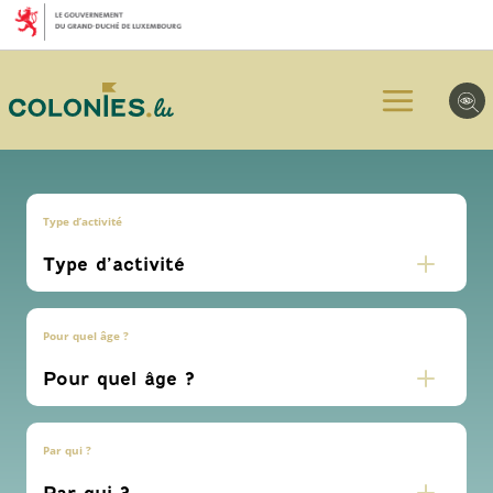
Aller
Aller
Aller
au
au
au
menu
contenu
pied
principal
de
page
Type d’activité
Pour quel âge ?
Par qui ?