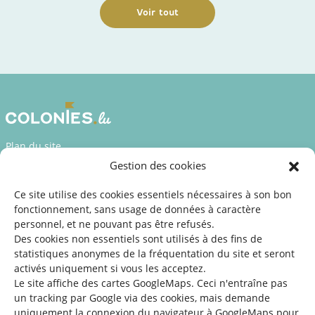
Voir tout
Plan du site
Gestion des cookies
Déclaration d’accessibilité
Mentions légales
Ce site utilise des cookies essentiels nécessaires à son bon
fonctionnement, sans usage de données à caractère
©2026 SNJ
personnel, et ne pouvant pas être refusés.
Des cookies non essentiels sont utilisés à des fins de
statistiques
anonymes de la fréquentation du site
et seront
activés uniquement si vous les acceptez.
Une offre du
Le site affiche des cartes GoogleMaps. Ceci n'entraîne pas
un tracking par Google via des cookies, mais demande
uniquement la connexion du navigateur à GoogleMaps pour