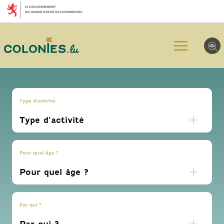
Aller
Aller
Aller
au
au
au
menu
contenu
pied
principal
de
page
Type d’activité
Pour quel âge ?
Par qui ?