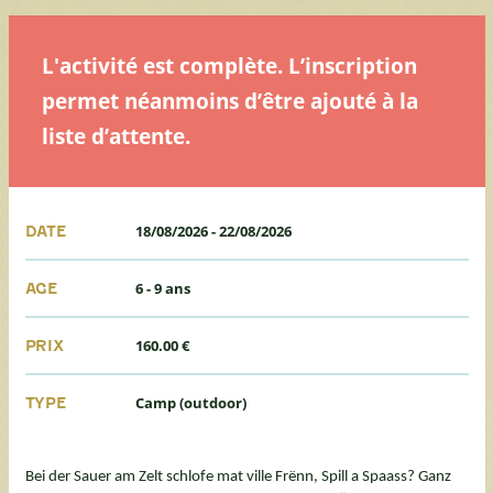
L'activité est complète. L’inscription
permet néanmoins d’être ajouté à la
liste d’attente.
18/08/2026
-
22/08/2026
DATE
6 - 9 ans
AGE
160.00 €
PRIX
Camp (outdoor)
TYPE
Bei der Sauer am Zelt schlofe mat ville Frënn, Spill a Spaass? Ganz