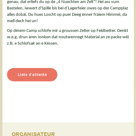
genau, dat erliefs du op de „4 Nuechten am Zelt“! Hei ass vum
Bastelen, iwwert d'Spille bis bei d‘Lagerfeier owes op der Campplaz
alles dobäi. Du hues Loscht op puer Deeg ënner fräiem Himmel, da
mell dech hei un!
Op dësem Camp schlofe mir a groussen Zelter op Feldbetter. Denkt
w.e.g. drun ären Jonken dat noutwennegt Material an ze packe wéi
z.B. e Schlofsak an e Këssen.
Liste d'attente
ORGANISATEUR