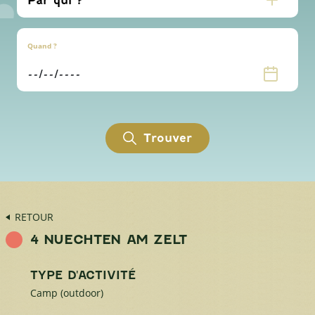
Quand ?
Trouver
RETOUR
4 NUECHTEN AM ZELT
TYPE D'ACTIVITÉ
Camp (outdoor)