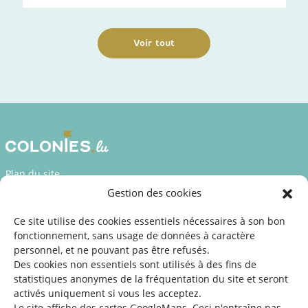
Voir tout
Plan du site
Gestion des cookies
Déclaration d’accessibilité
Mentions légales
Ce site utilise des cookies essentiels nécessaires à son bon
fonctionnement, sans usage de données à caractère
©2026 SNJ
personnel, et ne pouvant pas être refusés.
Des cookies non essentiels sont utilisés à des fins de
statistiques
anonymes de la fréquentation du site
et seront
activés uniquement si vous les acceptez.
Une offre du
Le site affiche des cartes GoogleMaps. Ceci n'entraîne pas