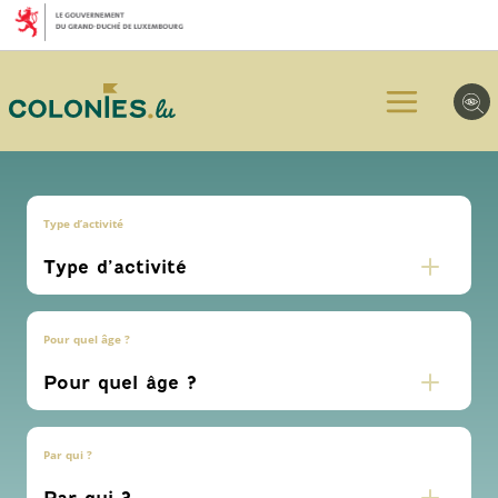
Aller
Aller
Aller
au
au
au
menu
contenu
pied
principal
de
page
Type d’activité
Pour quel âge ?
Par qui ?