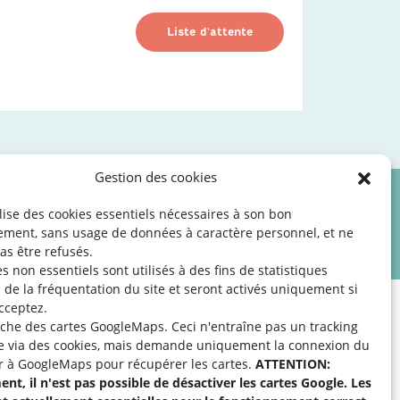
Liste d'attente
Gestion des cookies
ilise des cookies essentiels nécessaires à son bon
les
©2026 SNJ
ement, sans usage de données à caractère personnel, et ne
as être refusés.
s non essentiels sont utilisés à des fins de statistiques
de la fréquentation du site
et seront activés uniquement si
cceptez.
fiche des cartes GoogleMaps. Ceci n'entraîne pas un tracking
e via des cookies, mais demande uniquement la connexion du
r à GoogleMaps pour récupérer les cartes.
ATTENTION:
apport à une activité
nt, il n'est pas possible de désactiver les cartes Google. Les
cter l’organisation