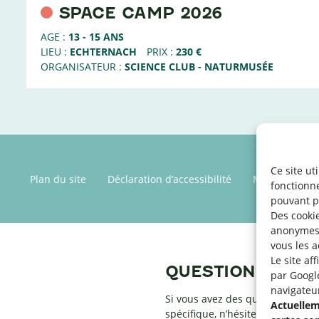
SPACE CAMP 2026
AGE :
13 - 15 ANS
LIEU :
ECHTERNACH
PRIX :
230 €
ORGANISATEUR :
SCIENCE CLUB - NATURMUSÉE
Ce site ut
Plan du site
Déclaration d’accessibilité
Mentions léga
fonctionn
pouvant p
Des cookie
anonymes 
vous les a
Le site af
QUESTIONS ?
par Googl
navigateu
Si vous avez des questions par r
Actuelleme
spécifique, n’hésitez pas à conta