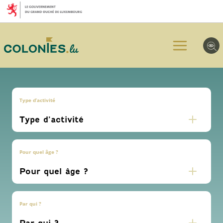
Aller
Aller
Aller
au
au
au
menu
contenu
pied
principal
de
page
Type d’activité
Pour quel âge ?
Par qui ?