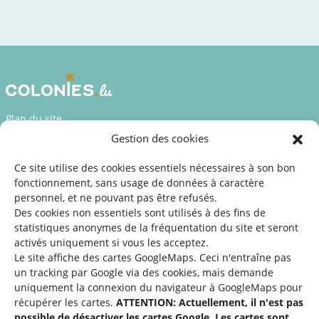
Plan du site
Gestion des cookies
Déclaration d’accessibilité
Mentions légales
Ce site utilise des cookies essentiels nécessaires à son bon
fonctionnement, sans usage de données à caractère
©2026 SNJ
personnel, et ne pouvant pas être refusés.
Des cookies non essentiels sont utilisés à des fins de
statistiques
anonymes de la fréquentation du site
et seront
activés uniquement si vous les acceptez.
Une offre du
Le site affiche des cartes GoogleMaps. Ceci n'entraîne pas
un tracking par Google via des cookies, mais demande
uniquement la connexion du navigateur à GoogleMaps pour
récupérer les cartes.
ATTENTION: Actuellement, il n'est pas
possible de désactiver les cartes Google. Les cartes sont