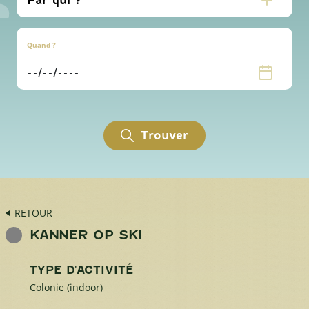
Quand ?
Trouver
RETOUR
KANNER OP SKI
TYPE D'ACTIVITÉ
Colonie (indoor)