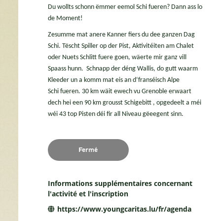
Du wollts schonn ëmmer eemol Schi fueren? Dann ass lo
de Moment!
Zesumme mat anere Kanner fiers du dee ganzen Dag
Schi. Tëscht Spiller op der Pist, Aktivitéiten am Chalet
oder Nuets Schlitt fuere goen, wäerte mir ganz vill
Spaass hunn. Schnapp der déng Wallis, do gutt waarm
Kleeder un a komm mat eis an d‘franséisch Alpe
Schi fueren. 30 km wäit ewech vu Grenoble erwaart
dech hei een 90 km grousst Schigebitt , opgedeelt a méi
wéi 43 top Pisten déi fir all Niveau gëeegent sinn.
Fermé
Informations supplémentaires concernant
l'activité et l'inscription
https://www.youngcaritas.lu/fr/agenda