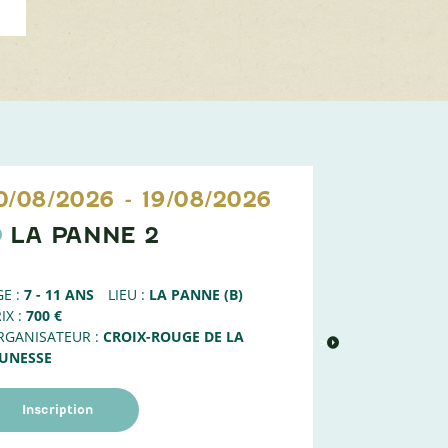
0/08/2026
-
19/08/2026
11/08/20
LA PANNE 2
NATU
1
E :
7 - 11 ANS
LIEU :
LA PANNE (B)
AGE :
6 - 8 AN
IX :
700 €
PRIX :
100 €
RGANISATEUR :
CROIX-ROUGE DE LA
ORGANISATEUR
>
EUNESSE
Liste d'att
Inscription