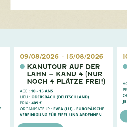
6
09/08/2026
-
15/08/2026
1
KANUTOUR AUF DER
LAHN – KANU 4 (NUR
NOCH 4 PLÄTZE FREI!)
AG
PR
AGE :
10 - 15 ANS
O
LIEU :
ODERSBACH (DEUTSCHLAND)
J
PRIX :
409 €
E
ORGANISATEUR :
EVEA (LU) - EUROPÄISCHE
VEREINIGUNG FÜR EIFEL UND ARDENNEN