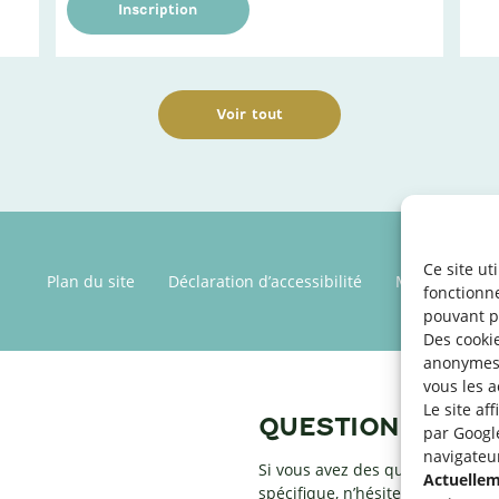
Inscription
Voir tout
Ce site ut
Plan du site
Déclaration d’accessibilité
Mentions léga
fonctionn
pouvant p
Des cookie
anonymes 
vous les a
Le site af
QUESTIONS ?
par Googl
navigateu
Si vous avez des questions par r
Actuelleme
spécifique, n’hésitez pas à conta