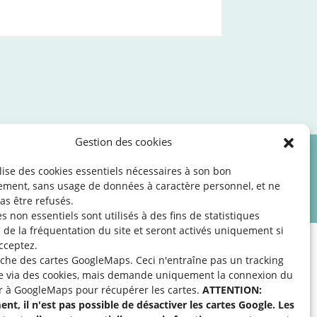
Gestion des cookies
ilise des cookies essentiels nécessaires à son bon
les
©2026 SNJ
ement, sans usage de données à caractère personnel, et ne
as être refusés.
s non essentiels sont utilisés à des fins de statistiques
de la fréquentation du site
et seront activés uniquement si
cceptez.
fiche des cartes GoogleMaps. Ceci n'entraîne pas un tracking
e via des cookies, mais demande uniquement la connexion du
r à GoogleMaps pour récupérer les cartes.
ATTENTION:
apport à une activité
nt, il n'est pas possible de désactiver les cartes Google. Les
cter l’organisation