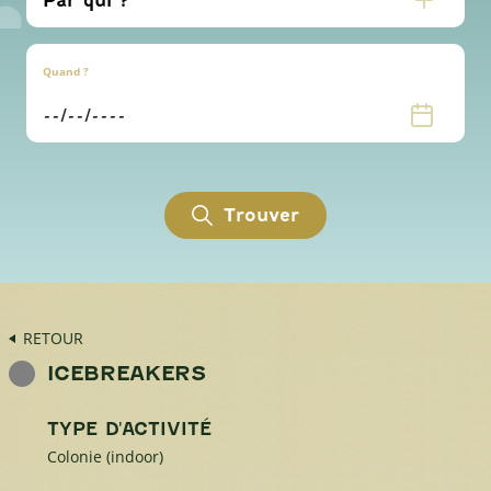
Quand ?
Trouver
RETOUR
ICEBREAKERS
TYPE D'ACTIVITÉ
Colonie (indoor)