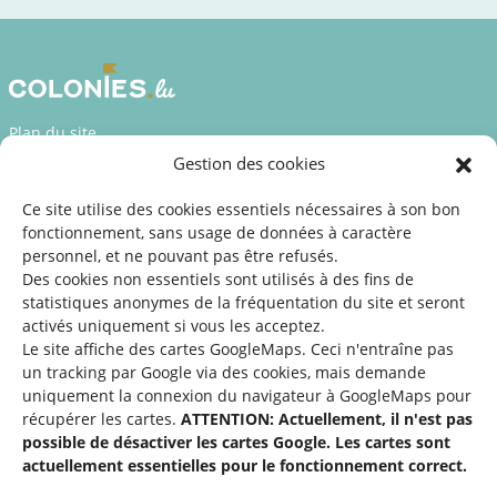
Plan du site
Gestion des cookies
Déclaration d’accessibilité
Mentions légales
Ce site utilise des cookies essentiels nécessaires à son bon
fonctionnement, sans usage de données à caractère
©2026 SNJ
personnel, et ne pouvant pas être refusés.
Des cookies non essentiels sont utilisés à des fins de
statistiques
anonymes de la fréquentation du site
et seront
activés uniquement si vous les acceptez.
Une offre du
Le site affiche des cartes GoogleMaps. Ceci n'entraîne pas
un tracking par Google via des cookies, mais demande
uniquement la connexion du navigateur à GoogleMaps pour
récupérer les cartes.
ATTENTION: Actuellement, il n'est pas
possible de désactiver les cartes Google. Les cartes sont
actuellement essentielles pour le fonctionnement correct.
Service national de la jeunesse