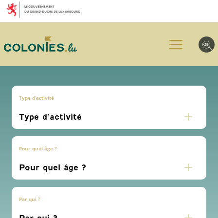
Aller
Aller
Aller
au
au
au
menu
contenu
pied
principal
de
page
Type d’activité
Pour quel âge ?
Par qui ?