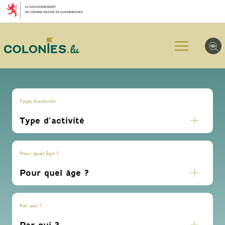
Aller
Aller
Aller
au
au
au
menu
contenu
pied
principal
de
page
Type d’activité
Pour quel âge ?
Par qui ?