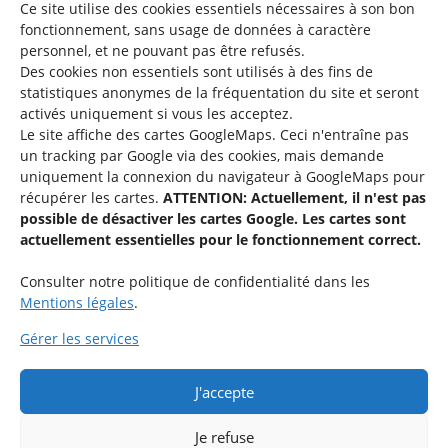
Mentions légales
Ce site utilise des cookies essentiels nécessaires à son bon
fonctionnement, sans usage de données à caractère
©2026 SNJ
personnel, et ne pouvant pas être refusés.
Des cookies non essentiels sont utilisés à des fins de
statistiques
anonymes de la fréquentation du site
et seront
activés uniquement si vous les acceptez.
Une offre du
Le site affiche des cartes GoogleMaps. Ceci n'entraîne pas
un tracking par Google via des cookies, mais demande
uniquement la connexion du navigateur à GoogleMaps pour
récupérer les cartes.
ATTENTION: Actuellement, il n'est pas
possible de désactiver les cartes Google. Les cartes sont
actuellement essentielles pour le fonctionnement correct.
Service national de la jeunesse
Consulter notre politique de confidentialité dans les
Mentions légales
.
48-50 rue Charles Martel
L-2134 Luxembourg
Gérer les services
QUESTIONS ?
J'accepte
Si vous avez des questions par rapport à une activité spécifique,
n’hésitez pas à contacter l’organisation respective.
Je refuse