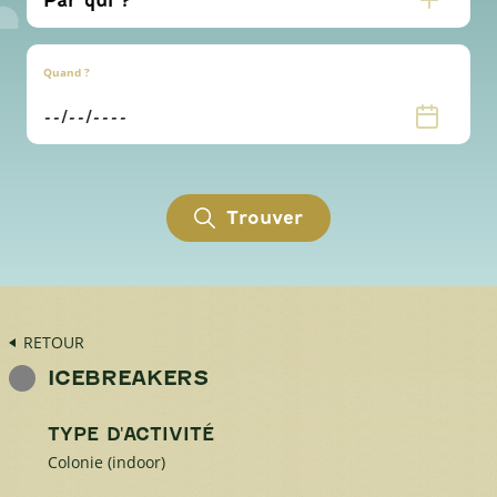
Quand ?
Trouver
RETOUR
ICEBREAKERS
TYPE D'ACTIVITÉ
Colonie (indoor)