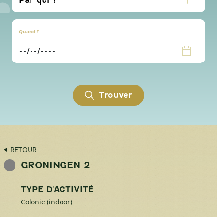
Quand ?
Trouver
RETOUR
GRONINGEN 2
TYPE D'ACTIVITÉ
Colonie (indoor)