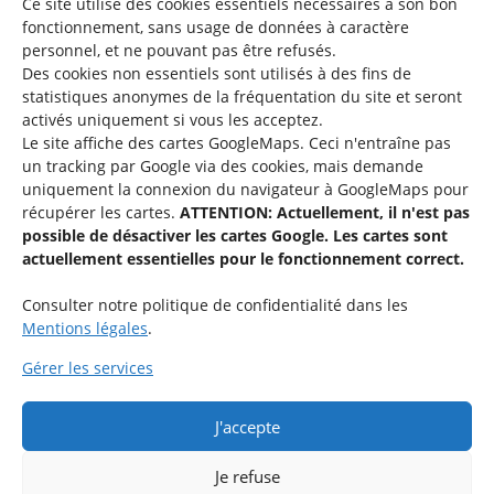
Ce site utilise des cookies essentiels nécessaires à son bon
fonctionnement, sans usage de données à caractère
©2026 SNJ
personnel, et ne pouvant pas être refusés.
Des cookies non essentiels sont utilisés à des fins de
statistiques
anonymes de la fréquentation du site
et seront
activés uniquement si vous les acceptez.
Une offre du
Le site affiche des cartes GoogleMaps. Ceci n'entraîne pas
un tracking par Google via des cookies, mais demande
uniquement la connexion du navigateur à GoogleMaps pour
récupérer les cartes.
ATTENTION: Actuellement, il n'est pas
possible de désactiver les cartes Google. Les cartes sont
actuellement essentielles pour le fonctionnement correct.
Service national de la jeunesse
Consulter notre politique de confidentialité dans les
Mentions légales
.
48-50 rue Charles Martel
L-2134 Luxembourg
Gérer les services
QUESTIONS ?
J'accepte
Si vous avez des questions par rapport à une activité spécifique,
n’hésitez pas à contacter l’organisation respective.
Je refuse