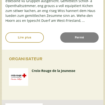
d’Besoine vu Gruppen ausgeriicht. Gemittlech Schlof- a
Openthaltszëmmer, eng grouss a voll equipéiert Kichen
zum sëlwer kachen, an eng riseg Wiss hannert dem Haus
lueden zum gemittlechen Zesumme sinn an. Wehe-den
Hoorn ass en typescht Duerf am West-Friesland, ...
Lire plus
Fermé
ORGANISATEUR
Croix-Rouge de la Jeunesse
Passer