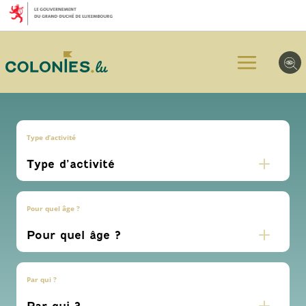
Aller
Aller
Aller
au
au
au
menu
contenu
pied
principal
de
page
Type d’activité
Pour quel âge ?
Par qui ?