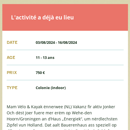
L'activité a déjà eu lieu
03/08/2024
-
16/08/2024
DATE
11 - 13 ans
AGE
750 €
PRIX
Colonie (indoor)
TYPE
Mam Vëlo & Kayak ënnerwee (NL) Vakanz fir aktiv Jonker
Och dëst Joer fuere mer erëm op Wehe-den
Hoorn/Groningen an d’Haus „Energiek“, um nërdlechsten
Zipfel vun Holland. Dat aalt Bauerenhaus ass speziell op