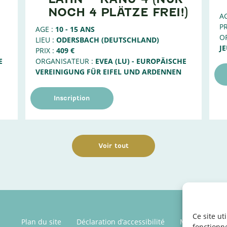
NOCH 4 PLÄTZE FREI!)
AG
PR
AGE :
10 - 15 ANS
O
LIEU :
ODERSBACH (DEUTSCHLAND)
J
PRIX :
409 €
E
ORGANISATEUR :
EVEA (LU) - EUROPÄISCHE
VEREINIGUNG FÜR EIFEL UND ARDENNEN
Inscription
Voir tout
Ce site ut
Plan du site
Déclaration d’accessibilité
Mentions léga
fonctionn