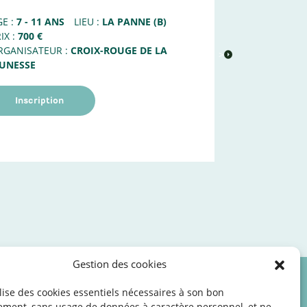
E :
7 - 11 ANS
LIEU :
LA PANNE (B)
AGE :
6 - 8 AN
IX :
700 €
PRIX :
100 €
RGANISATEUR :
CROIX-ROUGE DE LA
ORGANISATEUR
>
EUNESSE
Liste d'att
Inscription
Gestion des cookies
ilise des cookies essentiels nécessaires à son bon
les
©2026 SNJ
ement, sans usage de données à caractère personnel, et ne