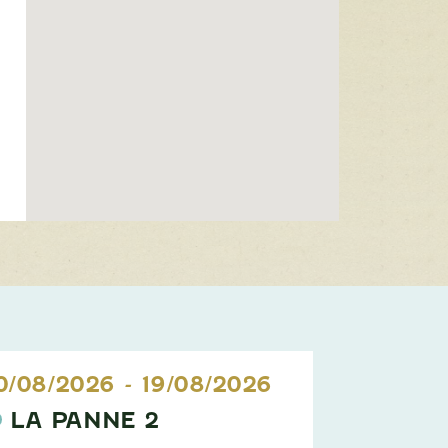
0/08/2026
-
19/08/2026
11/08/20
LA PANNE 2
NATU
1