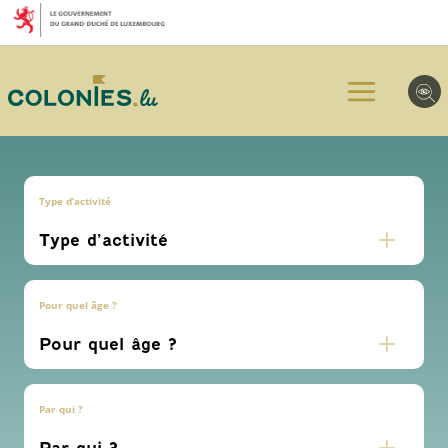
Aller
Aller
Aller
au
au
au
menu
contenu
pied
principal
de
page
Type d’activité
Pour quel âge ?
Par qui ?