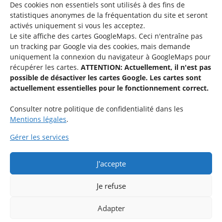
Des cookies non essentiels sont utilisés à des fins de
statistiques
anonymes de la fréquentation du site
et seront
activés uniquement si vous les acceptez.
Une offre du
Le site affiche des cartes GoogleMaps. Ceci n'entraîne pas
un tracking par Google via des cookies, mais demande
uniquement la connexion du navigateur à GoogleMaps pour
récupérer les cartes.
ATTENTION: Actuellement, il n'est pas
possible de désactiver les cartes Google. Les cartes sont
actuellement essentielles pour le fonctionnement correct.
Service national de la jeunesse
Consulter notre politique de confidentialité dans les
Mentions légales
.
48-50 rue Charles Martel
L-2134 Luxembourg
Gérer les services
QUESTIONS ?
J'accepte
Si vous avez des questions par rapport à une activité spécifique,
n’hésitez pas à contacter l’organisation respective.
Je refuse
Adapter
Partenaires