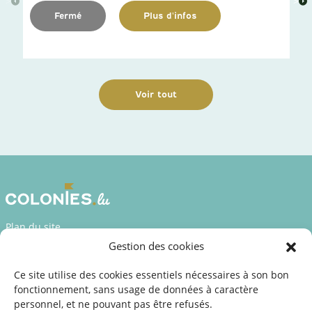
>
>
Fermé
Plus d'infos
Voir tout
Plan du site
Gestion des cookies
Déclaration d’accessibilité
Mentions légales
Ce site utilise des cookies essentiels nécessaires à son bon
fonctionnement, sans usage de données à caractère
©2026 SNJ
personnel, et ne pouvant pas être refusés.