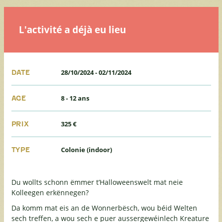
L'activité a déjà eu lieu
28/10/2024
-
02/11/2024
DATE
8 - 12 ans
AGE
325 €
PRIX
Colonie (indoor)
TYPE
Du wollts schonn ëmmer t’Halloweenswelt mat neie
Kolleegen erkënnegen?
Da komm mat eis an de Wonnerbësch, wou béid Welten
sech treffen, a wou sech e puer aussergewéinlech Kreature