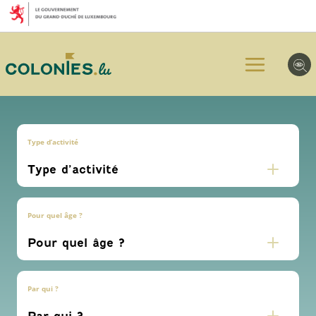
Aller
Aller
Aller
au
au
au
menu
contenu
pied
principal
de
page
Type d’activité
Pour quel âge ?
Par qui ?