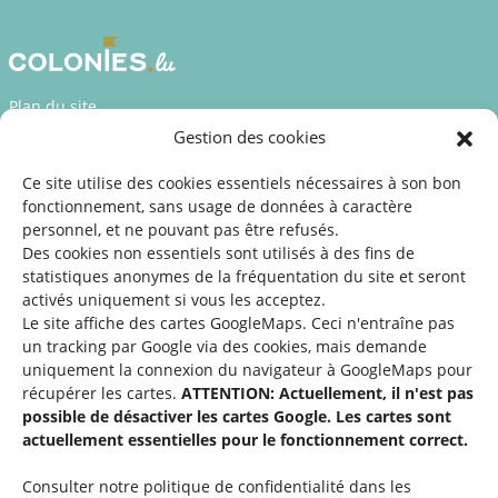
Plan du site
Gestion des cookies
Déclaration d’accessibilité
Mentions légales
Ce site utilise des cookies essentiels nécessaires à son bon
fonctionnement, sans usage de données à caractère
©2026 SNJ
personnel, et ne pouvant pas être refusés.
Des cookies non essentiels sont utilisés à des fins de
statistiques
anonymes de la fréquentation du site
et seront
activés uniquement si vous les acceptez.
Une offre du
Le site affiche des cartes GoogleMaps. Ceci n'entraîne pas
un tracking par Google via des cookies, mais demande
uniquement la connexion du navigateur à GoogleMaps pour
récupérer les cartes.
ATTENTION: Actuellement, il n'est pas
possible de désactiver les cartes Google. Les cartes sont
actuellement essentielles pour le fonctionnement correct.
Service national de la jeunesse
Consulter notre politique de confidentialité dans les