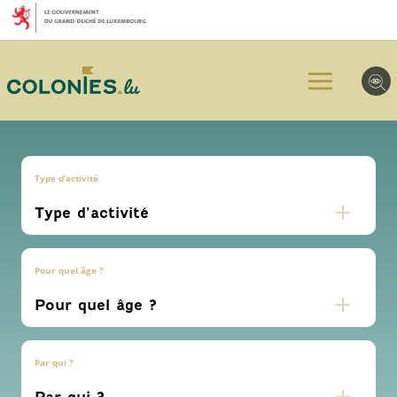
Aller
Aller
Aller
au
au
au
menu
contenu
pied
principal
de
page
Type d’activité
Pour quel âge ?
Par qui ?