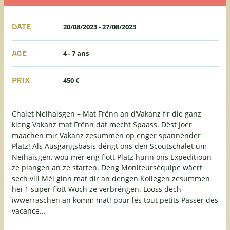
20/08/2023
-
27/08/2023
DATE
4 - 7 ans
AGE
450 €
PRIX
Chalet Neihaisgen – Mat Frënn an d‘Vakanz fir die ganz
kleng Vakanz mat Frënn dat mecht Spaass. Dëst Joer
maachen mir Vakanz zesummen op enger spannender
Platz! Als Ausgangsbasis déngt ons den Scoutschalet um
Neihaisgen, wou mer eng flott Platz hunn ons Expeditioun
ze plangen an ze starten. Deng Moniteurséquipe wäert
sech vill Méi ginn mat dir an dengen Kollegen zesummen
hei 1 super flott Woch ze verbréngen. Looss dech
iwwerraschen an komm mat! pour les tout petits Passer des
vacance...