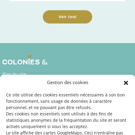
Voir tout
Plan du site
Gestion des cookies
Déclaration d’accessibilité
Mentions légales
Ce site utilise des cookies essentiels nécessaires à son bon
fonctionnement, sans usage de données à caractère
©2026 SNJ
personnel, et ne pouvant pas être refusés.
Des cookies non essentiels sont utilisés à des fins de
statistiques
anonymes de la fréquentation du site
et seront
activés uniquement si vous les acceptez.
Une offre du
Le site affiche des cartes GoogleMaps. Ceci n'entraîne pas