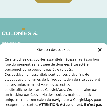
Plan du site
Gestion des cookies
Déclaration d’accessibilité
Mentions légales
Ce site utilise des cookies essentiels nécessaires à son bon
fonctionnement, sans usage de données à caractère
©2026 SNJ
personnel, et ne pouvant pas être refusés.
Des cookies non essentiels sont utilisés à des fins de
statistiques
anonymes de la fréquentation du site
et seront
activés uniquement si vous les acceptez.
Une offre du
Le site affiche des cartes GoogleMaps. Ceci n'entraîne pas
un tracking par Google via des cookies, mais demande
uniquement la connexion du navigateur à GoogleMaps pour
récupérer les cartes.
ATTENTION: Actuellement, il n'est pas