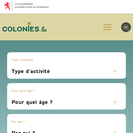
Aller
Aller
Aller
au
au
au
menu
contenu
pied
principal
de
page
Type d’activité
Pour quel âge ?
Par qui ?