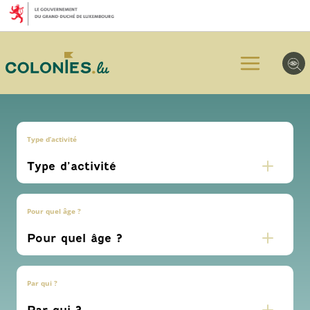
Aller
Aller
Aller
au
au
au
menu
contenu
pied
principal
de
page
Type d’activité
Pour quel âge ?
Par qui ?