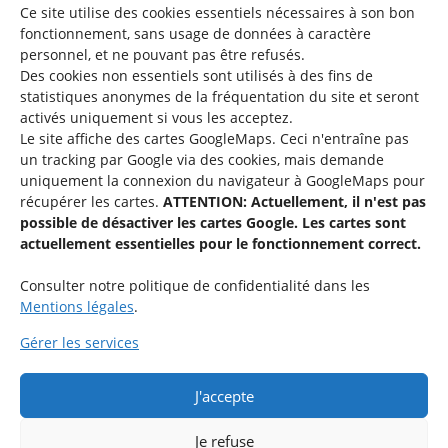
Mentions légales
Ce site utilise des cookies essentiels nécessaires à son bon
fonctionnement, sans usage de données à caractère
©2026 SNJ
personnel, et ne pouvant pas être refusés.
Des cookies non essentiels sont utilisés à des fins de
statistiques
anonymes de la fréquentation du site
et seront
activés uniquement si vous les acceptez.
Une offre du
Le site affiche des cartes GoogleMaps. Ceci n'entraîne pas
un tracking par Google via des cookies, mais demande
uniquement la connexion du navigateur à GoogleMaps pour
récupérer les cartes.
ATTENTION: Actuellement, il n'est pas
possible de désactiver les cartes Google. Les cartes sont
actuellement essentielles pour le fonctionnement correct.
Service national de la jeunesse
Consulter notre politique de confidentialité dans les
Mentions légales
.
48-50 rue Charles Martel
L-2134 Luxembourg
Gérer les services
QUESTIONS ?
J'accepte
Si vous avez des questions par rapport à une activité spécifique,
n’hésitez pas à contacter l’organisation respective.
Je refuse