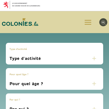
Aller
Aller
Aller
au
au
au
menu
contenu
pied
principal
de
page
Type d’activité
Pour quel âge ?
Par qui ?