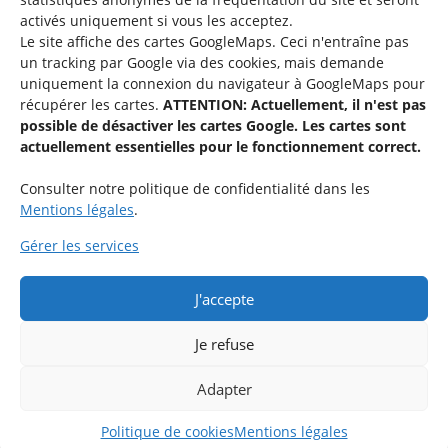
activés uniquement si vous les acceptez.
Une offre du
Le site affiche des cartes GoogleMaps. Ceci n'entraîne pas
un tracking par Google via des cookies, mais demande
uniquement la connexion du navigateur à GoogleMaps pour
récupérer les cartes.
ATTENTION: Actuellement, il n'est pas
possible de désactiver les cartes Google. Les cartes sont
actuellement essentielles pour le fonctionnement correct.
Service national de la jeunesse
Consulter notre politique de confidentialité dans les
Mentions légales
.
48-50 rue Charles Martel
L-2134 Luxembourg
Gérer les services
QUESTIONS ?
J'accepte
Si vous avez des questions par rapport à une activité spécifique,
n’hésitez pas à contacter l’organisation respective.
Je refuse
Adapter
Partenaires
Politique de cookies
Mentions légales