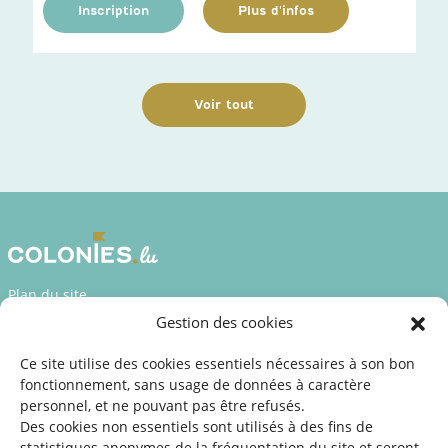
Inscription
Plus d'infos
Voir tout
Plan du site
Gestion des cookies
Déclaration d’accessibilité
Mentions légales
Ce site utilise des cookies essentiels nécessaires à son bon
fonctionnement, sans usage de données à caractère
©2026 SNJ
personnel, et ne pouvant pas être refusés.
Des cookies non essentiels sont utilisés à des fins de
statistiques
anonymes de la fréquentation du site
et seront